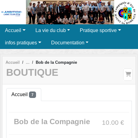
Panneau de gestion des cookies
Accueil
La vie du club
Pratique sportive
infos pratiques
Documentation
Accueil
Bob de la Compagnie
BOUTIQUE
Accueil
7
Bob de la Compagnie
10.00
€